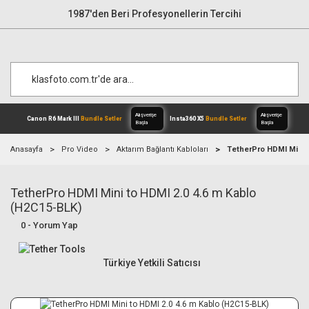
1987'den Beri Profesyonellerin Tercihi
Anasayfa
Pro Video
Aktarım Bağlantı Kabloları
TetherPro HDMI Mini t
TetherPro HDMI Mini to HDMI 2.0 4.6 m Kablo
Alışverişe
Canon R6 Mark III
Bundle Setler
Inst
Başla
(H2C15-BLK)
0 - Yorum Yap
Türkiye Yetkili Satıcısı