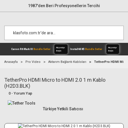
1987'den Beri Profesyonellerin Tercihi
Anasayfa
Pro Video
Aktarım Bağlantı Kabloları
TetherPro HDMI Micro
TetherPro HDMI Micro to HDMI 2.0 1 m Kablo
Alışverişe
Canon R6 Mark III
Bundle Setler
Inst
Başla
(H2D3.BLK)
0 - Yorum Yap
Türkiye Yetkili Satıcısı