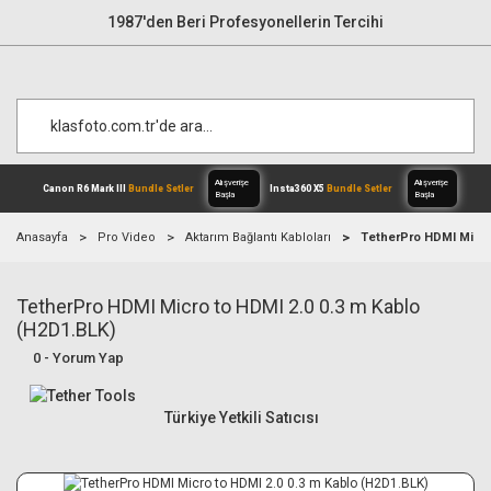
1987'den Beri Profesyonellerin Tercihi
Anasayfa
Pro Video
Aktarım Bağlantı Kabloları
TetherPro HDMI Micro 
TetherPro HDMI Micro to HDMI 2.0 0.3 m Kablo
Alışverişe
Canon R6 Mark III
Bundle Setler
Inst
Başla
(H2D1.BLK)
0 - Yorum Yap
Türkiye Yetkili Satıcısı