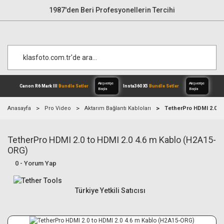
1987'den Beri Profesyonellerin Tercihi
Anasayfa
Pro Video
Aktarım Bağlantı Kabloları
TetherPro HDMI 2.0 to
TetherPro HDMI 2.0 to HDMI 2.0 4.6 m Kablo (H2A15-
Alışverişe
Canon R6 Mark III
Bundle Setler
Inst
Başla
ORG)
0 - Yorum Yap
Türkiye Yetkili Satıcısı