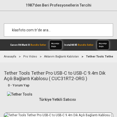
1987'den Beri Profesyonellerin Tercihi
Anasayfa
Pro Video
Aktarım Bağlantı Kabloları
Tether Tools Tether P
Tether Tools Tether Pro USB-C to USB-C 9.4m Dik
Alışverişe
Canon R6 Mark III
Bundle Setler
Inst
Başla
Açılı Bağlantı Kablosu ( CUC31RT2-ORG )
0 - Yorum Yap
Türkiye Yetkili Satıcısı