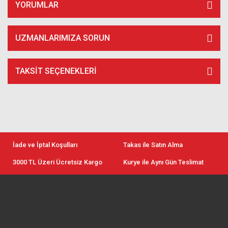
YORUMLAR
UZMANLARIMIZA SORUN
TAKSIT SEÇENEKLERI
İade ve İptal Koşulları
Takas ile Satın Alma
3000 TL Üzeri Ücretsiz Kargo
Kurye ile Aynı Gün Teslimat