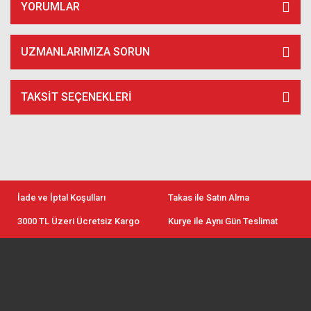
YORUMLAR
UZMANLARIMIZA SORUN
TAKSIT SEÇENEKLERI
İade ve İptal Koşulları
Takas ile Satın Alma
3000 TL Üzeri Ücretsiz Kargo
Kurye ile Aynı Gün Teslimat