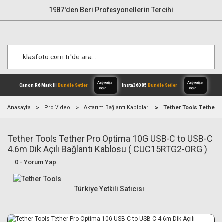
1987'den Beri Profesyonellerin Tercihi
Anasayfa
Pro Video
Aktarım Bağlantı Kabloları
Tether Tools Tether P
Tether Tools Tether Pro Optima 10G USB-C to USB-C
Alışverişe
Canon R6 Mark III
Bundle Setler
Inst
Başla
4.6m Dik Açılı Bağlantı Kablosu ( CUC15RTG2-ORG )
0 - Yorum Yap
Türkiye Yetkili Satıcısı