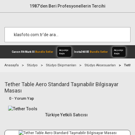
1987'den Beri Profesyonellerin Tercihi
Anasayfa
Stüdyo
Stüdyo Ekipmanları
Stüdyo Aksesuarları
Tether
Tether Table Aero Standard Taşınabilir Bilgisayar
Alışverişe
Canon R6 Mark III
Bundle Setler
Inst
Başla
Masası
0 - Yorum Yap
Türkiye Yetkili Satıcısı