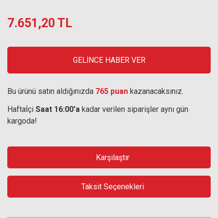
7.651,20 TL
GELİNCE HABER VER
Bu ürünü satın aldığınızda
765 puan
kazanacaksınız.
Haftaİçi
Saat 16:00'a
kadar verilen siparişler aynı gün
kargoda!
Karşılaştır
Taksit Seçenekleri