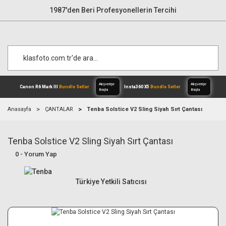
1987'den Beri Profesyonellerin Tercihi
Anasayfa
ÇANTALAR
Tenba Solstice V2 Sling Siyah Sırt Çantası
Tenba Solstice V2 Sling Siyah Sırt Çantası
Alışverişe
Canon R6 Mark III
Bundle Setler
Inst
Başla
0 - Yorum Yap
Türkiye Yetkili Satıcısı