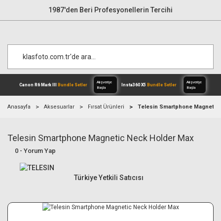
1987'den Beri Profesyonellerin Tercihi
Anasayfa
Aksesuarlar
Fırsat Ürünleri
Telesin Smartphone Magnetic
Telesin Smartphone Magnetic Neck Holder Max
Alışverişe
Canon R6 Mark III
Bundle Setler
Inst
Başla
0 - Yorum Yap
Türkiye Yetkili Satıcısı