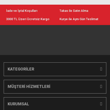
İade ve İptal Koşulları
Takas ile Satın Alma
3000 TL Üzeri Ücretsiz Kargo
Kurye ile Aynı Gün Teslimat
KATEGORİLER
MÜŞTERİ HİZMETLERİ
KURUMSAL