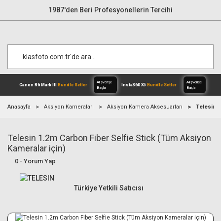
1987'den Beri Profesyonellerin Tercihi
Anasayfa
Aksiyon Kameraları
Aksiyon Kamera Aksesuarları
Telesin 1
Telesin 1.2m Carbon Fiber Selfie Stick (Tüm Aksiyon
Alışverişe
Canon R6 Mark III
Bundle Setler
Inst
Başla
Kameralar için)
0 - Yorum Yap
Türkiye Yetkili Satıcısı