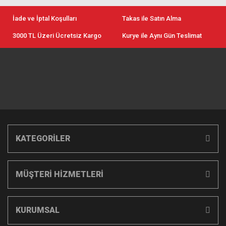
İade ve İptal Koşulları
Takas ile Satın Alma
3000 TL Üzeri Ücretsiz Kargo
Kurye ile Aynı Gün Teslimat
KATEGORİLER
MÜŞTERİ HİZMETLERİ
KURUMSAL