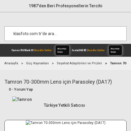
1987'den Beri Profesyonellerin Tercihi
Anasayfa
Güç Kaynakları
Seyahat Adaptörleri ve Prizler
Tamron 70-30
Tamron 70-300mm Lens için Parasoley (DA17)
Alışverişe
Canon R6 Mark III
Bundle Setler
Inst
Başla
0 - Yorum Yap
Türkiye Yetkili Satıcısı