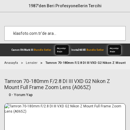
1987'den Beri Profesyonellerin Tercihi
Anasayfa
Lensler
Tamron 70-180mm F/2.8 DI III VXD G2 Nikon Z Mount F
Tamron 70-180mm F/2.8 DI III VXD G2 Nikon Z
Alışverişe
Canon R6 Mark III
Bundle Setler
Inst
Başla
Mount Full Frame Zoom Lens (A065Z)
0 - Yorum Yap