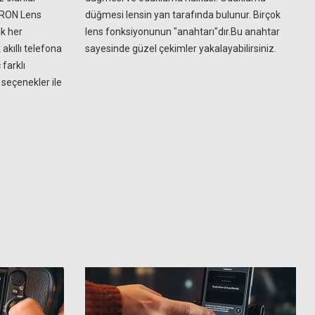
AMRON Lens
düğmesi lensin yan tarafında bulunur. Birçok
ık her
lens fonksiyonunun "anahtarı"dır.Bu anahtar
kıllı telefona
sayesinde güzel çekimler yakalayabilirsiniz.
farklı
ı seçenekler ile