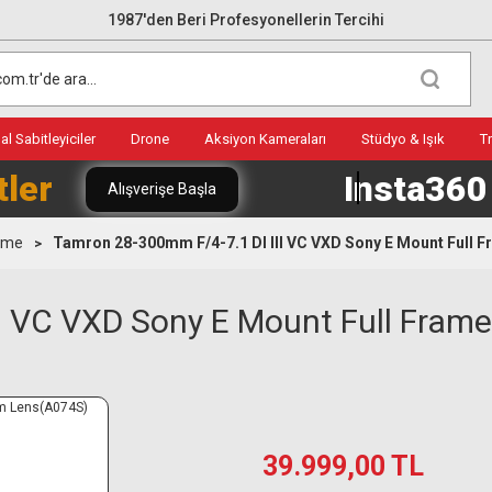
1987'den Beri Profesyonellerin Tercihi
l Sabitleyiciler
Drone
Aksiyon Kameraları
Stüdyo & Işık
T
tler
Insta36
Alışverişe Başla
rame
Tamron 28-300mm F/4-7.1 DI III VC VXD Sony E Mount Full
II VC VXD Sony E Mount Full Fra
39.999,00 TL