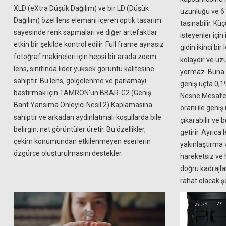
XLD (eXtra Düşük Dağılım) ve bir LD (Düşük
uzunluğu ve 61
Dağılım) özel lens elemanı içeren optik tasarım
taşınabilir. Küç
sayesinde renk sapmaları ve diğer artefaktlar
isteyenler için
etkin bir şekilde kontrol edilir. Full frame aynasız
gidin ikinci bi
fotoğraf makineleri için hepsi bir arada zoom
kolaydır ve uz
lens, sınıfında lider yüksek görüntü kalitesine
yormaz. Buna e
sahiptir. Bu lens, gölgelenme ve parlamayı
geniş uçta 0,
bastırmak için TAMRON'un BBAR-G2 (Geniş
Nesne Mesafe
Bant Yansıma Önleyici Nesil 2) Kaplamasına
oranı ile geniş
sahiptir ve arkadan aydınlatmalı koşullarda bile
çıkarabilir ve 
belirgin, net görüntüler üretir. Bu özellikler,
getirir. Ayrıca
çekim konumundan etkilenmeyen eserlerin
yakınlaştırma
özgürce oluşturulmasını destekler.
hareketsiz ve 
doğru kadrajlam
rahat olacak şe