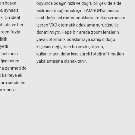
şan başka
boyunca odağın hızlı ve doğru bir şekilde elde
er, aynasız
edilmesini sağlamak için TAMRON'un birinci
 için ideal
sınıf doğrusal motor odaklama mekanizmasını
hiptir ve her
içeren VXD otomatik odaklama sürücüsü ile
Birden fazla
donatılmıştır. Hepsi bir arada zoom lenslerin
rlik
yavaş otomatik odaklamaya sahip olduğu
yetli
klişesini değiştiren bu çevik çalışma,
 birbirinin
kullanıcıların daha kısa süreli fotoğraf fırsatları
eğiştirirken
yakalamasına olanak tanır.
ama zahmeti de
k kaliteye ek
 tüm seride en
karmanızı