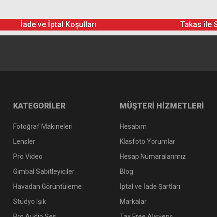
İade ve İptal Koşulları
Takas ile 
KATEGORİLER
MÜŞTERİ HİZMETLERİ
Fotoğraf Makineleri
Hesabım
Lensler
Klasfoto Yorumlar
Pro Video
Hesap Numaralarımız
Gimbal Sabitleyiciler
Blog
Havadan Görüntüleme
İptal ve İade Şartları
Stüdyo Işık
Markalar
Pro Audio Ses
Tax Free Alışveriş