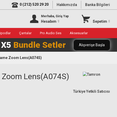
0 (212) 520 29 20
Hakkımızda
Banka Bilgileri
Merhaba, Giriş Yap
Hesabım
Sepetim
ripodlar
Çantalar
Pro Audio Ses
Aksesuarlar
0 X5
Bundle Setler
Alışverişe Başla
 Frame Zoom Lens(A074S)
me Zoom Lens(A074S)
Türkiye Yetkili Satıcısı