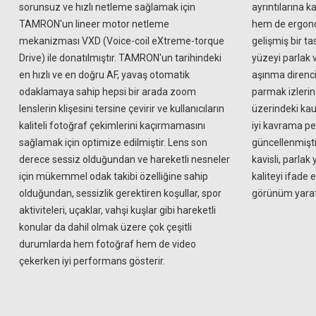
sorunsuz ve hızlı netleme sağlamak için
ayrıntılarına k
TAMRON'un lineer motor netleme
hem de ergono
mekanizması VXD (Voice-coil eXtreme-torque
gelişmiş bir ta
Drive) ile donatılmıştır. TAMRON'un tarihindeki
yüzeyi parlak v
en hızlı ve en doğru AF, yavaş otomatik
aşınma direnci 
odaklamaya sahip hepsi bir arada zoom
parmak izlerin
lenslerin klişesini tersine çevirir ve kullanıcıların
üzerindeki kau
kaliteli fotoğraf çekimlerini kaçırmamasını
iyi kavrama pe
sağlamak için optimize edilmiştir. Lens son
güncellenmişti
derece sessiz olduğundan ve hareketli nesneler
kavisli, parlak
için mükemmel odak takibi özelliğine sahip
kaliteyi ifade 
olduğundan, sessizlik gerektiren koşullar, spor
görünüm yaratı
aktiviteleri, uçaklar, vahşi kuşlar gibi hareketli
konular da dahil olmak üzere çok çeşitli
durumlarda hem fotoğraf hem de video
çekerken iyi performans gösterir.