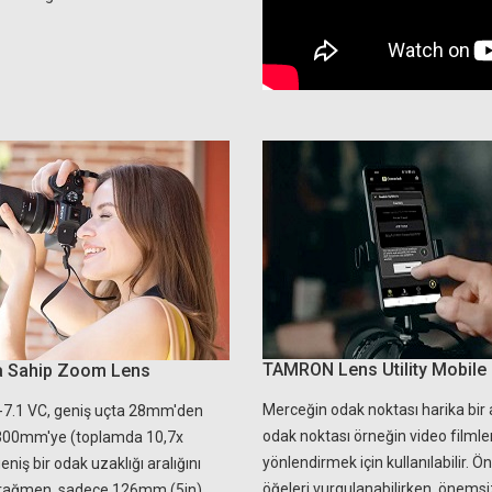
TAMRON Lens Utility Mobile
ğa Sahip Zoom Lens
Merceğin odak noktası harika bir 
7.1 VC, geniş uçta 28mm'den
odak noktası örneğin video filml
 300mm'ye (toplamda 10,7x
yönlendirmek için kullanılabilir. 
niş bir odak uzaklığı aralığını
öğeleri vurgulanabilirken, önemsi
rağmen, sadece 126mm (5in)