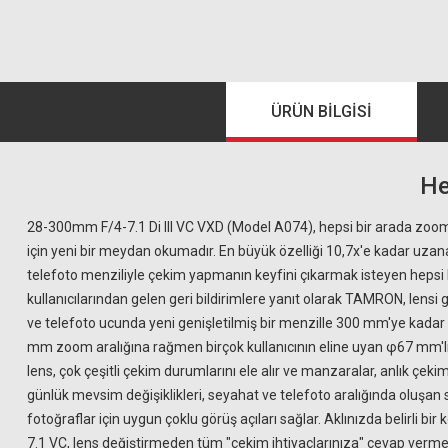
ÜRÜN BILGISI
He
28-300mm F/4-7.1 Di III VC VXD (Model A074), hepsi bir arada zo
için yeni bir meydan okumadır. En büyük özelliği 10,7x'e kadar uzan
telefoto menziliyle çekim yapmanın keyfini çıkarmak isteyen hepsi
kullanıcılarından gelen geri bildirimlere yanıt olarak TAMRON, lens
ve telefoto ucunda yeni genişletilmiş bir menzille 300 mm'ye kadar 
mm zoom aralığına rağmen birçok kullanıcının eline uyan φ67 mm'lik b
lens, çok çeşitli çekim durumlarını ele alır ve manzaralar, anlık çekim
günlük mevsim değişiklikleri, seyahat ve telefoto aralığında oluşan sı
fotoğraflar için uygun çoklu görüş açıları sağlar. Aklınızda belirli b
7.1 VC, lens değiştirmeden tüm "çekim ihtiyaçlarınıza" cevap vermen