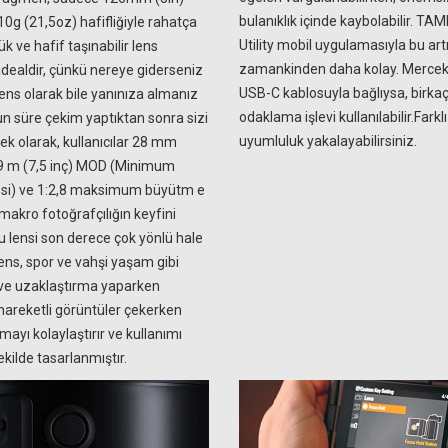
bulanıklık içinde kaybolabilir. T
0g (21,5oz) hafifliğiyle rahatça
Utility mobil uygulamasıyla bu art
ük ve hafif taşınabilir lens
zamankinden daha kolay. Mercek a
 idealdir, çünkü nereye giderseniz
USB-C kablosuyla bağlıysa, birkaç 
r lens olarak bile yanınıza almanız
odaklama işlevi kullanılabilir.Farkl
un süre çekim yaptıktan sonra sizi
uyumluluk yakalayabilirsiniz.
k olarak, kullanıcılar 28 mm
19 m (7,5 inç) MOD (Minimum
si) ve 1:2,8 maksimum büyütm e
 makro fotoğrafçılığın keyfini
bu lensi son derece çok yönlü hale
 lens, spor ve vahşi yaşam gibi
 ve uzaklaştırma yaparken
hareketli görüntüler çekerken
ayı kolaylaştırır ve kullanımı
kilde tasarlanmıştır.