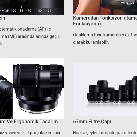
çin
Kameradan fonksiyon atam
Fonksiyonu)
otomatik odaklama (AF) ile
Odaklama tuşu kameranın ek fon
ma (MF) arasında anında geçiş
olarak kullanılabilir.
ar.
nım Ve Ergonomik Tasarım
67mm Filtre Çapı
 yapıyı ve kilit parçaları en ince
Harika şeyler kompakt paketlerde g