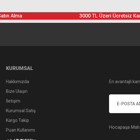
Satın Alma
3000 TL Üzeri Ücretsiz Ka
Yorum Yaz
Soru Sor
KURUMSAL
Hakkımızda
En avantajlı kam
Bize Ulaşın
İletişim
Kurumsal Satış
Kargo Takip
Hocapaşa Mah. 
Puan Kullanımı