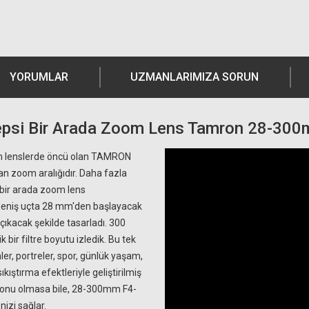
YORUMLAR
UZMANLARIMIZA SORUN
psi Bir Arada Zoom Lens Tamron 28-30
om lenslerde öncü olan TAMRON
an zoom aralığıdır. Daha fazla
 bir arada zoom lens
i geniş uçta 28 mm'den başlayacak
çıkacak şekilde tasarladı. 300
ir filtre boyutu izledik. Bu tek
ler, portreler, spor, günlük yaşam,
kıştırma efektleriyle geliştirilmiş
ir konu olmasa bile, 28-300mm F4-
izi sağlar.