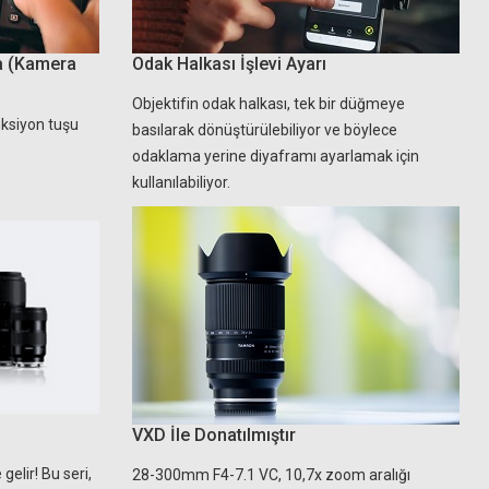
a (Kamera
Odak Halkası İşlevi Ayarı
Objektifin odak halkası, tek bir düğmeye
ksiyon tuşu
basılarak dönüştürülebiliyor ve böylece
odaklama yerine diyaframı ayarlamak için
kullanılabiliyor.
VXD İle Donatılmıştır
elir! Bu seri,
28-300mm F4-7.1 VC, 10,7x zoom aralığı