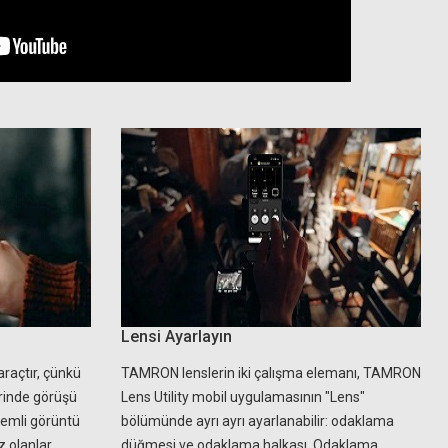
Lensi Ayarlayın
araçtır, çünkü
TAMRON lenslerin iki çalışma elemanı, TAMRON
erinde görüşü
Lens Utility mobil uygulamasının "Lens"
Önemli görüntü
bölümünde ayrı ayrı ayarlanabilir: odaklama
z olanlar
düğmesi ve odaklama halkası. Odaklama