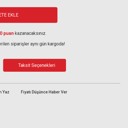
ETE EKLE
0 puan
kazanacaksınız.
rilen siparişler aynı gün kargoda!
Taksit Seçenekleri
m Yaz
Fiyatı Düşünce Haber Ver