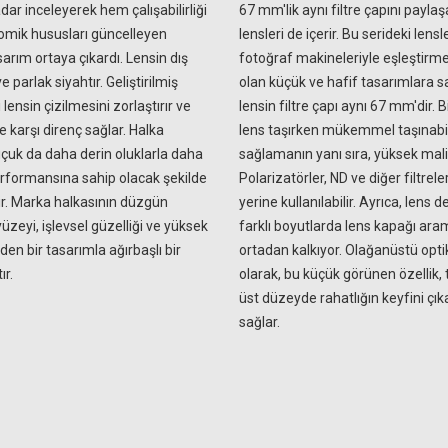
adar inceleyerek hem çalışabilirliği
67 mm'lik aynı filtre çapını payla
mik hususları güncelleyen
lensleri de içerir. Bu serideki lensl
sarım ortaya çıkardı. Lensin dış
fotoğraf makineleriyle eşleştirmek
e parlak siyahtır. Geliştirilmiş
olan küçük ve hafif tasarımlara sa
lensin çizilmesini zorlaştırır ve
lensin filtre çapı aynı 67 mm'dir. 
e karşı direnç sağlar. Halka
lens taşırken mükemmel taşınabili
çuk da daha derin oluklarla daha
sağlamanın yanı sıra, yüksek mali
rformansına sahip olacak şekilde
Polarizatörler, ND ve diğer filtreler
r. Marka halkasının düzgün
yerine kullanılabilir. Ayrıca, lens d
 yüzeyi, işlevsel güzelliği ve yüksek
farklı boyutlarda lens kapağı ar
eden bir tasarımla ağırbaşlı bir
ortadan kalkıyor. Olağanüstü opti
r.
olarak, bu küçük görünen özellik,
üst düzeyde rahatlığın keyfini çı
sağlar.
Ürün hakkında henüz soru sorulmamış.
Bu ürüne yorum yapın! Puan Kazanın