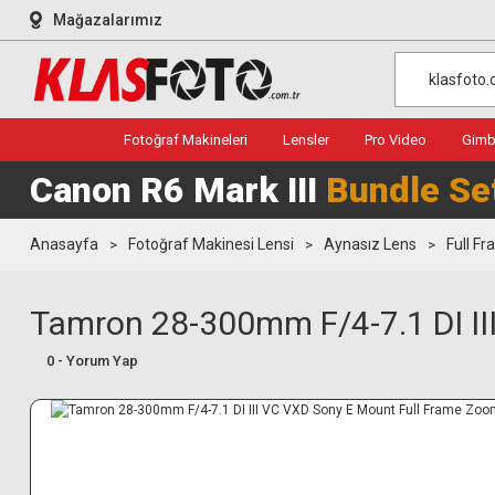
Mağazalarımız
Fotoğraf Makineleri
Lensler
Pro Video
Gimba
Canon R6 Mark III
Bundle Se
Anasayfa
Fotoğraf Makinesi Lensi
Aynasız Lens
Full F
Tamron 28-300mm F/4-7.1 DI I
0 - Yorum Yap