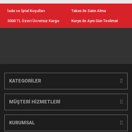
İade ve İptal Koşulları
Takas ile Satın Alma
3000 TL Üzeri Ücretsiz Kargo
Kurye ile Aynı Gün Teslimat
KATEGORİLER
MÜŞTERİ HİZMETLERİ
KURUMSAL