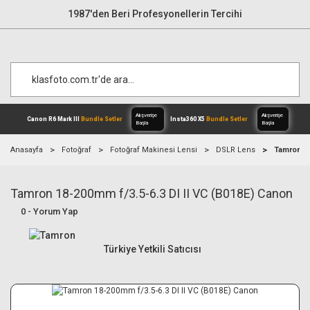
1987'den Beri Profesyonellerin Tercihi
Anasayfa
Fotoğraf
Fotoğraf Makinesi Lensi
DSLR Lens
Tamron 18
Tamron 18-200mm f/3.5-6.3 DI II VC (B018E) Canon
Alışverişe
Canon R6 Mark III
Bundle Setler
Inst
Başla
0 - Yorum Yap
Türkiye Yetkili Satıcısı