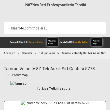
1987'den Beri Profesyonellerin Tercihi
Anasayfa
Çantalar
Sırt Çantaları
Tamrac Velocity 8Z Tek Askılı Sırt Ça
Tamrac Velocity 8Z Tek Askılı Sırt Çantası 5778
Alışverişe
Canon R6 Mark III
Bundle Setler
Inst
Başla
0 - Yorum Yap
Türkiye Yetkili Satıcısı