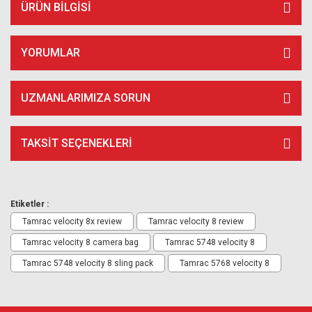
ÜRÜN BILGISI
YORUMLAR
UZMANLARIMIZA SORUN
TAKSIT SEÇENEKLERI
Etiketler :
Tamrac velocity 8x review
Tamrac velocity 8 review
Tamrac velocity 8 camera bag
Tamrac 5748 velocity 8
Tamrac 5748 velocity 8 sling pack
Tamrac 5768 velocity 8