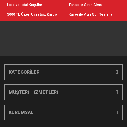
İade ve İptal Koşulları
Takas ile Satın Alma
3000 TL Üzeri Ücretsiz Kargo
Kurye ile Aynı Gün Teslimat
KATEGORİLER
MÜŞTERİ HİZMETLERİ
KURUMSAL