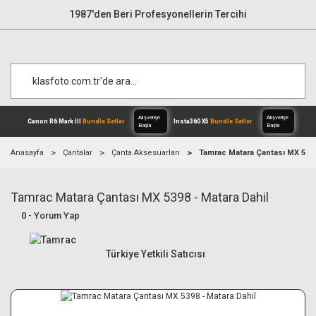
1987'den Beri Profesyonellerin Tercihi
Anasayfa
Çantalar
Çanta Aksesuarları
Tamrac Matara Çantası MX 5398
Tamrac Matara Çantası MX 5398 - Matara Dahil
Alışverişe
Canon R6 Mark III
Bundle Setler
Inst
Başla
0 - Yorum Yap
Türkiye Yetkili Satıcısı