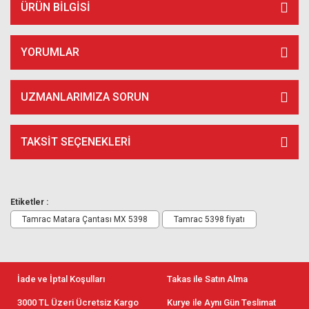
ÜRÜN BILGISI
YORUMLAR
UZMANLARIMIZA SORUN
TAKSIT SEÇENEKLERI
Etiketler :
Tamrac Matara Çantası MX 5398
Tamrac 5398 fiyatı
İade ve İptal Koşulları
Takas ile Satın Alma
3000 TL Üzeri Ücretsiz Kargo
Kurye ile Aynı Gün Teslimat