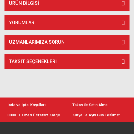
ÜRÜN BILGISI
YORUMLAR
UZMANLARIMIZA SORUN
TAKSIT SEÇENEKLERI
İade ve İptal Koşulları
Takas ile Satın Alma
3000 TL Üzeri Ücretsiz Kargo
Kurye ile Aynı Gün Teslimat