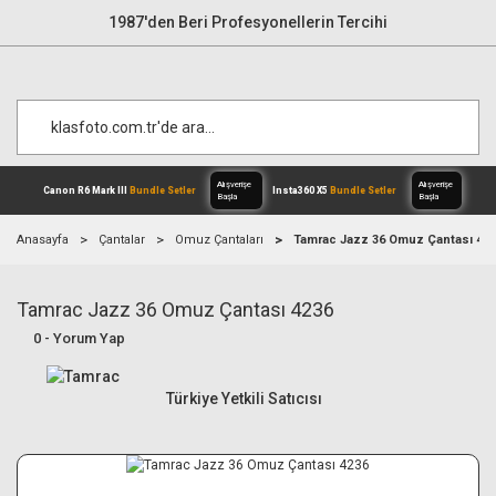
1987'den Beri Profesyonellerin Tercihi
Anasayfa
Çantalar
Omuz Çantaları
Tamrac Jazz 36 Omuz Çantası 42
Tamrac Jazz 36 Omuz Çantası 4236
Alışverişe
Canon R6 Mark III
Bundle Setler
Inst
Başla
0 - Yorum Yap
Türkiye Yetkili Satıcısı