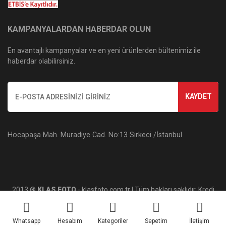
KAMPANYALARDAN HABERDAR OLUN
En avantajlı kampanyalar ve en yeni ürünlerden bültenimiz ile
haberdar olabilirsiniz.
KAYDET
Hocapaşa Mah. Muradiye Cad. No:13 Sirkeci /İstanbul
2013 ®
KLAS FOTO
- klasfoto.com.tr | Tüm hakları saklıdır. Kredi
kartı bilgileriniz 256bit SSL sertifikası ile korunmaktadır.
Whatsapp
Hesabım
Kategoriler
Sepetim
İletişim