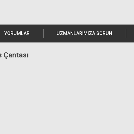
YORUMLAR
UZMANLARIMIZA SORUN
 Çantası