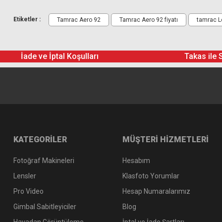
Etiketler :
Tamrac Aero 92
Tamrac Aero 92 fiyatı
tamrac L
İade ve İptal Koşulları
Takas ile 
KATEGORİLER
MÜŞTERİ HİZMETLERİ
Fotoğraf Makineleri
Hesabım
Lensler
Klasfoto Yorumlar
Pro Video
Hesap Numaralarımız
Gimbal Sabitleyiciler
Blog