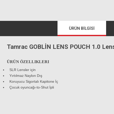
ÜRÜN BILGISI
Tamrac GOBLİN LENS POUCH 1.0 Lens
ÜRÜN ÖZELLIKLERI
SLR Lensler için
Yırtılmaz Naylon Dış
Koruyucu Sigortalı Kapitone İç
Çocuk oyuncağı-to-Shut İpli