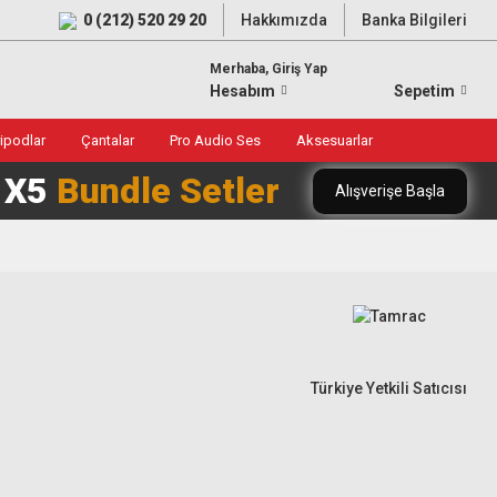
0 (212) 520 29 20
Hakkımızda
Banka Bilgileri
Merhaba, Giriş Yap
Hesabım
Sepetim
ripodlar
Çantalar
Pro Audio Ses
Aksesuarlar
0 X5
Bundle Setler
Alışverişe Başla
Türkiye Yetkili Satıcısı