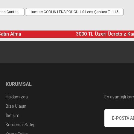
Ürün hakkında henüz soru sorulmamış.
Bu ürüne yorum yapın! Puan Kazanın
ens Çantası
tamrac GOBLİN LENS POUCH 1.0 Lens Çantası T1115
Yorum Yaz
Soru Sor
Satın Alma
3000 TL Üzeri Ücretsiz Ka
KURUMSAL
Hakkımızda
En avantajlı kam
Bize Ulaşın
İletişim
Kurumsal Satış