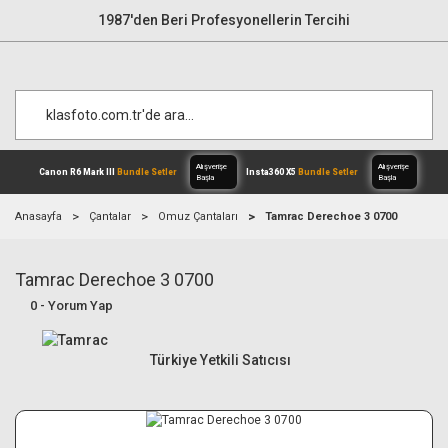
1987'den Beri Profesyonellerin Tercihi
Anasayfa
Çantalar
Omuz Çantaları
Tamrac Derechoe 3 0700
Tamrac Derechoe 3 0700
Alışverişe
Canon R6 Mark III
Bundle Setler
Inst
Başla
0 - Yorum Yap
Türkiye Yetkili Satıcısı