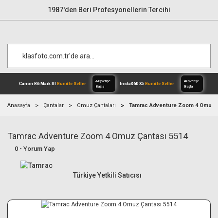
1987'den Beri Profesyonellerin Tercihi
Anasayfa
Çantalar
Omuz Çantaları
Tamrac Adventure Zoom 4 Omuz Ç
Tamrac Adventure Zoom 4 Omuz Çantası 5514
Alışverişe
Canon R6 Mark III
Bundle Setler
Inst
Başla
0 - Yorum Yap
Türkiye Yetkili Satıcısı