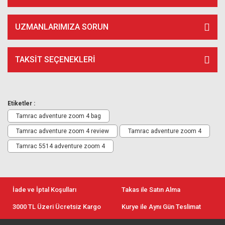
UZMANLARIMIZA SORUN
TAKSIT SEÇENEKLERI
Etiketler :
Tamrac adventure zoom 4 bag
Tamrac adventure zoom 4 review
Tamrac adventure zoom 4
Tamrac 5514 adventure zoom 4
İade ve İptal Koşulları
Takas ile Satın Alma
3000 TL Üzeri Ücretsiz Kargo
Kurye ile Aynı Gün Teslimat