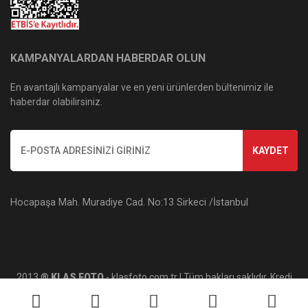
KAMPANYALARDAN HABERDAR OLUN
En avantajlı kampanyalar ve en yeni ürünlerden bültenimiz ile
haberdar olabilirsiniz.
KAYDET
Hocapaşa Mah. Muradiye Cad. No:13 Sirkeci /İstanbul
2013 ®
KLAS FOTO
- klasfoto.com.tr | Tüm hakları saklıdır. Kredi
kartı bilgileriniz 256bit SSL sertifikası ile korunmaktadır.