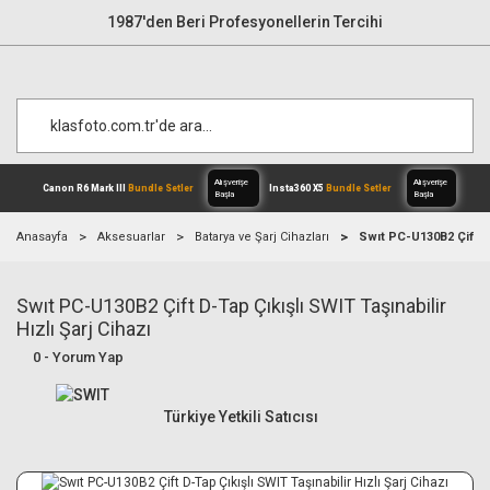
1987'den Beri Profesyonellerin Tercihi
Anasayfa
Aksesuarlar
Batarya ve Şarj Cihazları
Swıt PC-U130B2 Çift D-T
Swıt PC-U130B2 Çift D-Tap Çıkışlı SWIT Taşınabilir
Alışverişe
Canon R6 Mark III
Bundle Setler
Inst
Başla
Hızlı Şarj Cihazı
0 - Yorum Yap
Türkiye Yetkili Satıcısı