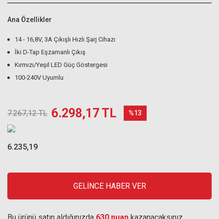
Ana Özellikler
14 - 16,8V, 3A Çıkışlı Hızlı Şarj Cihazı
İki D-Tap Eşzamanlı Çıkış
Kırmızı/Yeşil LED Güç Göstergesi
100-240V Uyumlu
6.298,17 TL
7.267,12 TL
%13
6.235,19
GELİNCE HABER VER
Bu ürünü satın aldığınızda
630 puan
kazanacaksınız.