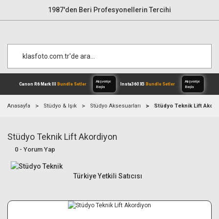
1987'den Beri Profesyonellerin Tercihi
Anasayfa
Stüdyo & Işık
Stüdyo Aksesuarları
Stüdyo Teknik Lift Akord
Stüdyo Teknik Lift Akordiyon
Alışverişe
Canon R6 Mark III
Bundle Setler
Inst
Başla
0 - Yorum Yap
Türkiye Yetkili Satıcısı