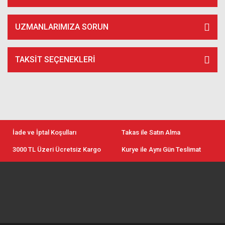
UZMANLARIMIZA SORUN
TAKSIT SEÇENEKLERI
İade ve İptal Koşulları
Takas ile Satın Alma
3000 TL Üzeri Ücretsiz Kargo
Kurye ile Aynı Gün Teslimat