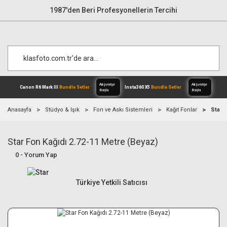
1987'den Beri Profesyonellerin Tercihi
Anasayfa
Stüdyo & Işık
Fon ve Askı Sistemleri
Kağıt Fonlar
Star 
Star Fon Kağıdı 2.72-11 Metre (Beyaz)
Alışverişe
Canon R6 Mark III
Bundle Setler
Inst
Başla
0 - Yorum Yap
Türkiye Yetkili Satıcısı