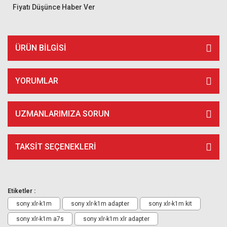
Fiyatı Düşünce Haber Ver
ÜRÜN BILGISI
YORUMLAR
UZMANLARIMIZA SORUN
TAKSIT SEÇENEKLERI
Etiketler :
sony xlr-k1m
sony xlr-k1m adapter
sony xlr-k1m kit
sony xlr-k1m a7s
sony xlr-k1m xlr adapter