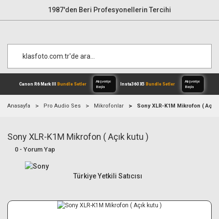
1987'den Beri Profesyonellerin Tercihi
Anasayfa
Pro Audio Ses
Mikrofonlar
Sony XLR-K1M Mikrofon ( Açık 
Sony XLR-K1M Mikrofon ( Açık kutu )
Alışverişe
Canon R6 Mark III
Bundle Setler
Inst
Başla
0 - Yorum Yap
Türkiye Yetkili Satıcısı