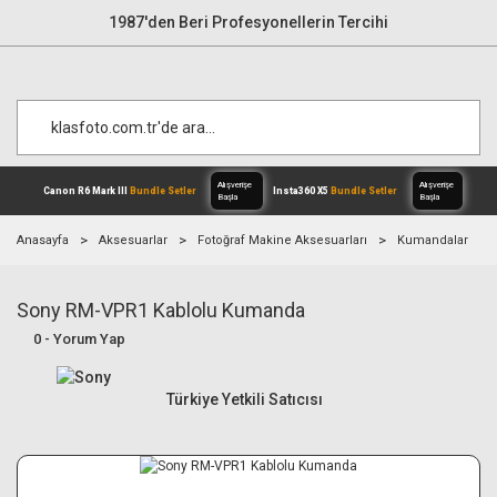
1987'den Beri Profesyonellerin Tercihi
Anasayfa
Aksesuarlar
Fotoğraf Makine Aksesuarları
Kumandalar
Sony RM-VPR1 Kablolu Kumanda
Alışverişe
Canon R6 Mark III
Bundle Setler
Inst
Başla
0 - Yorum Yap
Türkiye Yetkili Satıcısı