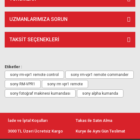
UZMANLARIMIZA SORUN
TAKSIT SEÇENEKLERI
Etiketler :
sony rm-vpr1 remote control
sony rm-vpr1 remote commander
sony RM-VPR1
sony rm vpr1 remote
sony fotoğraf makinesi kumandası
sony alpha kumanda
İade ve İptal Koşulları
Takas ile Satın Alma
3000 TL Üzeri Ücretsiz Kargo
Kurye ile Aynı Gün Teslimat