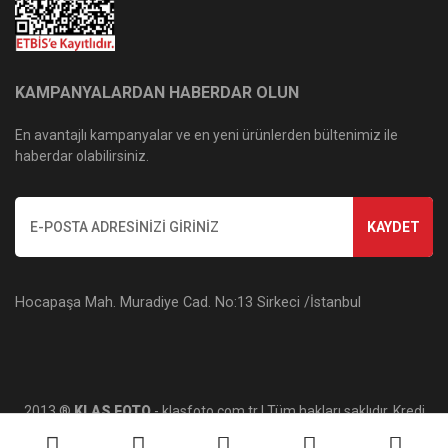
KAMPANYALARDAN HABERDAR OLUN
En avantajlı kampanyalar ve en yeni ürünlerden bültenimiz ile
haberdar olabilirsiniz.
KAYDET
Hocapaşa Mah. Muradiye Cad. No:13 Sirkeci /İstanbul
2013 ®
KLAS FOTO
- klasfoto.com.tr | Tüm hakları saklıdır. Kredi
kartı bilgileriniz 256bit SSL sertifikası ile korunmaktadır.