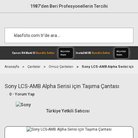
1987'den Beri Profesyonellerin Tercihi
Anasayfa
Çantalar
Omuz Çantaları
Sony LCS-AMB Alpha Serisi için T
Sony LCS-AMB Alpha Serisi için Taşıma Çantası
Alışverişe
Canon R6 Mark III
Bundle Setler
Inst
Başla
0 - Yorum Yap
Türkiye Yetkili Satıcısı