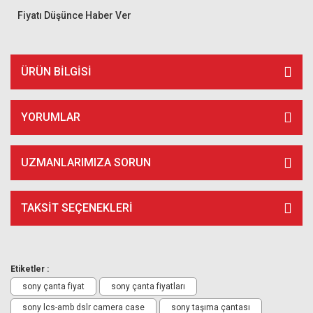
Fiyatı Düşünce Haber Ver
ÜRÜN BILGISI
YORUMLAR
UZMANLARIMIZA SORUN
TAKSIT SEÇENEKLERI
Etiketler :
sony çanta fiyat
sony çanta fiyatları
sony lcs-amb dslr camera case
sony taşıma çantası