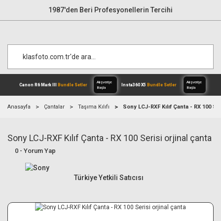
1987'den Beri Profesyonellerin Tercihi
Anasayfa
Çantalar
Taşıma Kılıfı
Sony LCJ-RXF Kılıf Çanta - RX 100 Ser
Sony LCJ-RXF Kılıf Çanta - RX 100 Serisi orjinal çanta
Alışverişe
Canon R6 Mark III
Bundle Setler
Inst
Başla
0 - Yorum Yap
Türkiye Yetkili Satıcısı