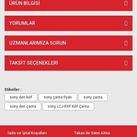
ÜRÜN BILGISI
YORUMLAR
UZMANLARIMIZA SORUN
TAKSIT SEÇENEKLERI
Etiketler :
sony deri kılıf
sony çanta fiyatı
sony çanta
sony deri çanta
sony LCJ-RXF Kılıf Çanta
İade ve İptal Koşulları
Takas ile Satın Alma