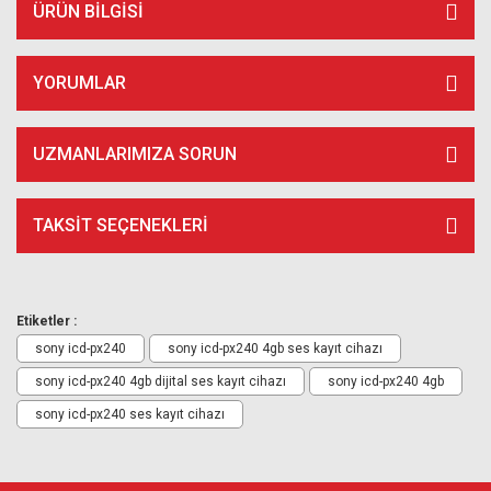
ÜRÜN BILGISI
YORUMLAR
UZMANLARIMIZA SORUN
TAKSIT SEÇENEKLERI
Etiketler :
sony icd-px240
sony icd-px240 4gb ses kayıt cihazı
sony icd-px240 4gb dijital ses kayıt cihazı
sony icd-px240 4gb
sony icd-px240 ses kayıt cihazı