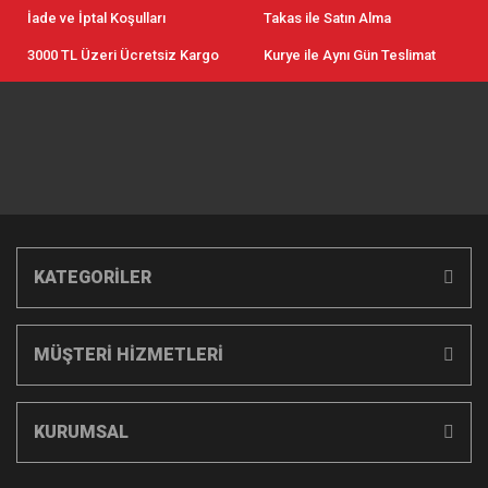
İade ve İptal Koşulları
Takas ile Satın Alma
3000 TL Üzeri Ücretsiz Kargo
Kurye ile Aynı Gün Teslimat
KATEGORİLER
MÜŞTERİ HİZMETLERİ
KURUMSAL