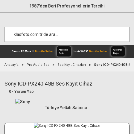
1987'den Beri Profesyonellerin Tercihi
Anasayfa
Pro Audio Ses
Ses Kayıt Cihazları
Sony ICD-PX240 4GB Ses 
Sony ICD-PX240 4GB Ses Kayıt Cihazı
Alışverişe
Canon R6 Mark III
Bundle Setler
Inst
Başla
0 - Yorum Yap
Türkiye Yetkili Satıcısı