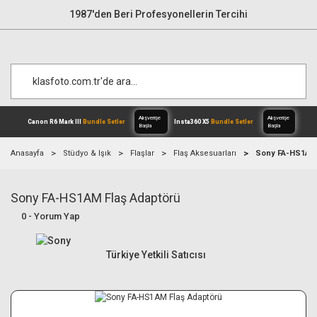
1987'den Beri Profesyonellerin Tercihi
Anasayfa
Stüdyo & Işık
Flaşlar
Flaş Aksesuarları
Sony FA-HS1AM 
Sony FA-HS1AM Flaş Adaptörü
Alışverişe
Canon R6 Mark III
Bundle Setler
Inst
Başla
0 - Yorum Yap
Türkiye Yetkili Satıcısı