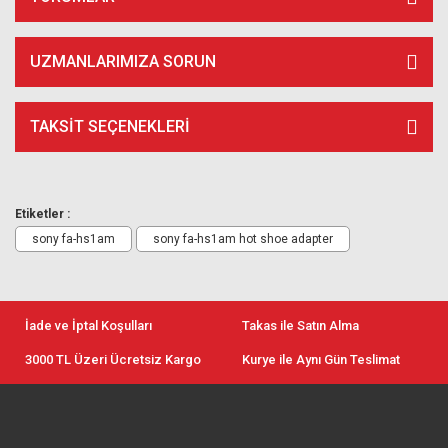
UZMANLARIMIZA SORUN
TAKSIT SEÇENEKLERI
Etiketler :
sony fa-hs1am
sony fa-hs1am hot shoe adapter
İade ve İptal Koşulları
Takas ile Satın Alma
3000 TL Üzeri Ücretsiz Kargo
Kurye ile Aynı Gün Teslimat