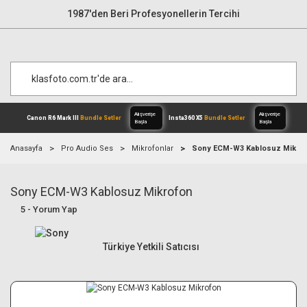
1987'den Beri Profesyonellerin Tercihi
Anasayfa
Pro Audio Ses
Mikrofonlar
Sony ECM-W3 Kablosuz Mikro
Sony ECM-W3 Kablosuz Mikrofon
Alışverişe
Canon R6 Mark III
Bundle Setler
Inst
Başla
5 - Yorum Yap
Türkiye Yetkili Satıcısı