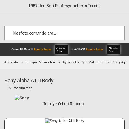
1987'den Beri Profesyonellerin Tercihi
Anasayfa
Fotoğraf Makineleri
Aynasız Fotoğraf Makineleri
Sony Alpha
Sony Alpha A1 II Body
Alışverişe
Canon R6 Mark III
Bundle Setler
Inst
Başla
5 - Yorum Yap
Türkiye Yetkili Satıcısı