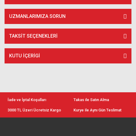
UZMANLARIMIZA SORUN
TAKSIT SEÇENEKLERI
KUTU İÇERİGİ
İade ve İptal Koşulları
Takas ile Satın Alma
3000 TL Üzeri Ücretsiz Kargo
Kurye ile Aynı Gün Teslimat