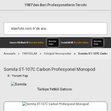
1987'den Beri Profesyonellerin Tercihi
Anasayfa
TRİPODLAR
Fotoğraf Monopodlar
Somita ST-107C Carbon
Somita ST-107C Carbon Profesyonel Monopod
Alışverişe
Canon R6 Mark III
Bundle Setler
Inst
Başla
0 - Yorum Yap
Türkiye Yetkili Satıcısı