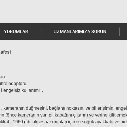
YORUMLAR
UZMANLARIMIZA SORUN
afesi
sın.
iltre adaptörü.
n
l
engelsiz kullanımı
.
, kameranın düğmesini, bağlantı noktasını ve pil erişimini en
rın (önce kameranın yan pil kapağını çıkarın) ve yerine kilitlem
bı 1960 gibi aksesuar montajı için iki soğuk ayakkabı ve birkaç