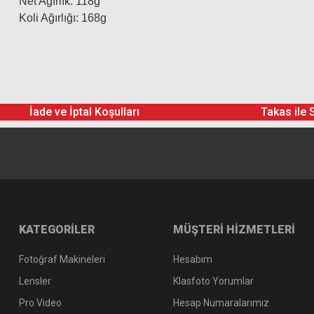
Net Ağırlık: 118g
Koli Ağırlığı: 168g
İade ve İptal Koşulları
Takas ile 
KATEGORİLER
MÜŞTERİ HİZMETLERİ
Fotoğraf Makineleri
Hesabım
Lensler
Klasfoto Yorumlar
Pro Video
Hesap Numaralarımız