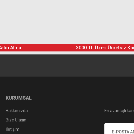
Ürün hakkında henüz soru sorulmamış.
Bu ürüne yorum yapın! Puan Kazanın
Satın Alma
3000 TL Üzeri Ücretsiz Ka
Yorum Yaz
Soru Sor
KURUMSAL
Hakkımızda
En avantajlı kam
Bize Ulaşın
İletişim