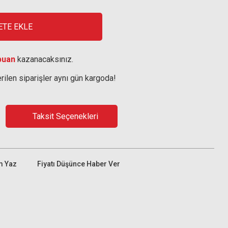
ETE EKLE
puan
kazanacaksınız.
rilen siparişler aynı gün kargoda!
Taksit Seçenekleri
m Yaz
Fiyatı Düşünce Haber Ver