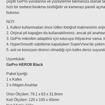
çeşitli GoPro yuvalarına ve yüzeylerine takmanıza olanak tan
hızlı bir serbest bırakma özelliğidir ve kamerayı paneli açma
bulunur.
NOT:
1. Kafesi kullanmadan önce lütfen fotoğraf makinesinin orijin
2. Orijinal pil kapağını da kullanabilirsiniz, ancak pil anahta
3. GoPro mikrofon adaptörü için tutucuya ihtiyacınız varsa, 
4. HyperSmooth sabitleme kapalıyken SuperView'de çekim ya
5. asit ve korozyon direnci olmadığı için kafes deniz suyun
Uyumluluk:
GoPro HERO8 Black
Paket İçeriği:
1 x Kafes
2 x Altıgen Anahtar
Ürün Ölçüleri: 79.1 x 63 x 31.8mm
Koli Ölçüleri: 120 x 100 x 40mm