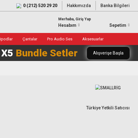
0 (212) 520 29 20
Hakkımızda
Banka Bilgileri
Merhaba, Giriş Yap
Hesabım
Sepetim
ripodlar
Çantalar
Pro Audio Ses
Aksesuarlar
0 X5
Bundle Setler
Alışverişe Başla
Türkiye Yetkili Satıcısı