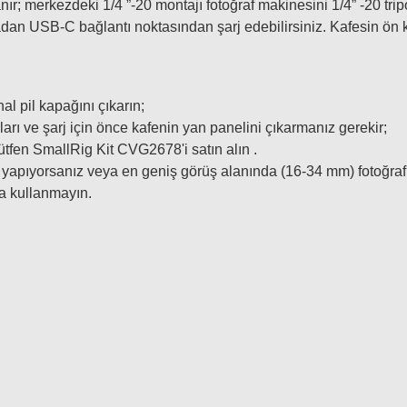
ır; merkezdeki 1/4 ”-20 montajı fotoğraf makinesini 1/4” -20 trip
dan USB-C bağlantı noktasından şarj edebilirsiniz. Kafesin ön kıs
al pil kapağını çıkarın;
rları ve şarj için önce kafenin yan panelini çıkarmanız gerekir;
lütfen SmallRig Kit CVG2678'i satın alın .
pıyorsanız veya en geniş görüş alanında (16-34 mm) fotoğraf çe
da kullanmayın.