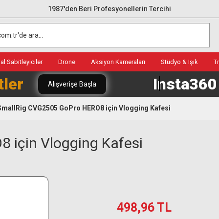
1987'den Beri Profesyonellerin Tercihi
l Sabitleyiciler
Drone
Aksiyon Kameraları
Stüdyo & Işık
T
tler
Insta36
Alışverişe Başla
SmallRig CVG2505 GoPro HERO8 için Vlogging Kafesi
 için Vlogging Kafesi
498,96 TL