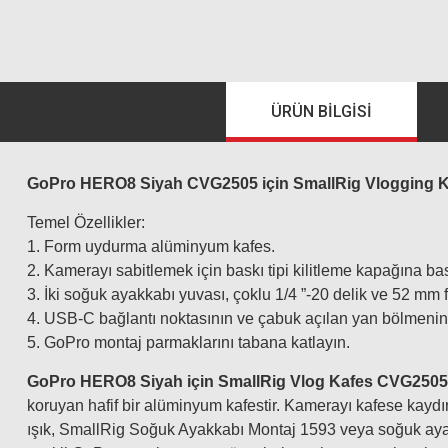
ÜRÜN BILGISI
GoPro HERO8 Siyah CVG2505 için SmallRig Vlogging K
Temel Özellikler:
1. Form uydurma alüminyum kafes.
2. Kamerayı sabitlemek için baskı tipi kilitleme kapağına ba
3. İki soğuk ayakkabı yuvası, çoklu 1/4 ”-20 delik ve 52 mm f
4. USB-C bağlantı noktasının ve çabuk açılan yan
bölmeni
5. GoPro montaj parmaklarını tabana katlayın.
GoPro HERO8 Siyah için SmallRig Vlog Kafes CVG2505
koruyan hafif bir alüminyum kafestir. Kamerayı kafese kaydı
ışık, SmallRig Soğuk Ayakkabı Montaj 1593 veya soğuk ayakka