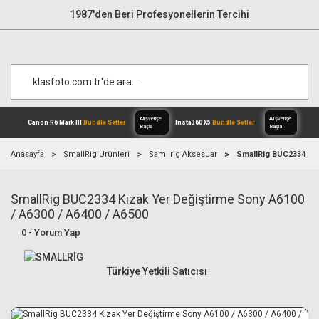
1987'den Beri Profesyonellerin Tercihi
Anasayfa
SmallRig Ürünleri
Samllrig Aksesuar
SmallRig BUC2334 Kız
SmallRig BUC2334 Kızak Yer Değiştirme Sony A6100
Alışverişe
Canon R6 Mark III
Bundle Setler
Inst
Başla
/ A6300 / A6400 / A6500
0 - Yorum Yap
Türkiye Yetkili Satıcısı