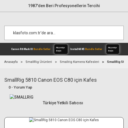
1987'den Beri Profesyonellerin Tercihi
Anasayfa
SmallRig Ürünleri
Smallrig Kamera Kafesleri
SmallRig 581
SmallRig 5810 Canon EOS C80 için Kafes
Alışverişe
Canon R6 Mark III
Bundle Setler
Inst
Başla
0 - Yorum Yap
Türkiye Yetkili Satıcısı