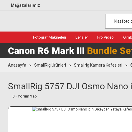
Mağazalarımız
Fotoğraf Makineleri
Lensler
Pro Video
Gimba
Canon R6 Mark III
Bundle Se
Anasayfa
SmallRig Ürünleri
Smallrig Kamera Kafesleri
SmallRig 5757 DJI Osmo Nano i
0 - Yorum Yap