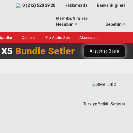
0 (212) 520 29 20
Hakkımızda
Banka Bilgileri
Merhaba, Giriş Yap
Hesabım
Sepetim
ripodlar
Çantalar
Pro Audio Ses
Aksesuarlar
0 X5
Bundle Setler
Alışverişe Başla
Türkiye Yetkili Satıcısı