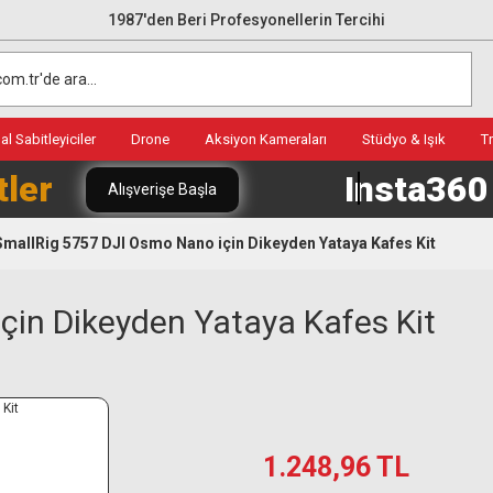
1987'den Beri Profesyonellerin Tercihi
l Sabitleyiciler
Drone
Aksiyon Kameraları
Stüdyo & Işık
T
tler
Insta36
Alışverişe Başla
SmallRig 5757 DJI Osmo Nano için Dikeyden Yataya Kafes Kit
çin Dikeyden Yataya Kafes Kit
1.248,96 TL