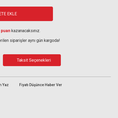
ETE EKLE
 puan
kazanacaksınız.
rilen siparişler aynı gün kargoda!
Taksit Seçenekleri
m Yaz
Fiyatı Düşünce Haber Ver