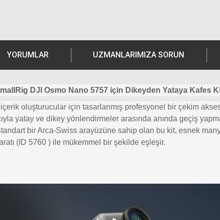
YORUMLAR
UZMANLARIMIZA SORUN
mallRig DJI Osmo Nano 5757 için Dikeyden Yataya Kafes Ki
erik oluşturucular için tasarlanmış profesyonel bir çekim akse
macıyla yatay ve dikey yönlendirmeler arasında anında geçiş yapma
. Standart bir Arca-Swiss arayüzüne sahip olan bu kit,
esnek manyet
aratı (ID
5760 ) ile mükemmel bir şekilde eşleşir.