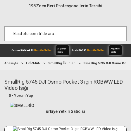
1987'den Beri Profesyonellerin Tercihi
Anasayfa
EKİPMAN
SmallRig Ürünleri
SmallRig 5745 DJI Osmo Pocke
SmallRig 5745 DJI Osmo Pocket 3 için RGBWW LED
Alışverişe
Canon R6 Mark III
Bundle Setler
Inst
Başla
Video Işığı
0 - Yorum Yap
Türkiye Yetkili Satıcısı