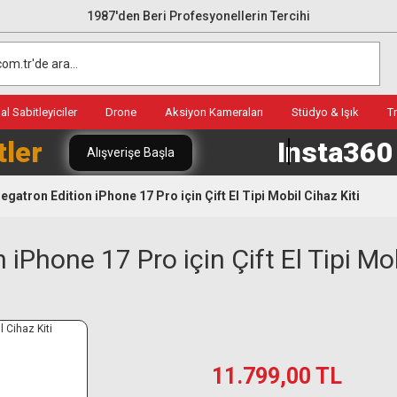
1987'den Beri Profesyonellerin Tercihi
l Sabitleyiciler
Drone
Aksiyon Kameraları
Stüdyo & Işık
T
tler
Insta36
Alışverişe Başla
gatron Edition iPhone 17 Pro için Çift El Tipi Mobil Cihaz Kiti
Phone 17 Pro için Çift El Tipi Mob
11.799,00 TL