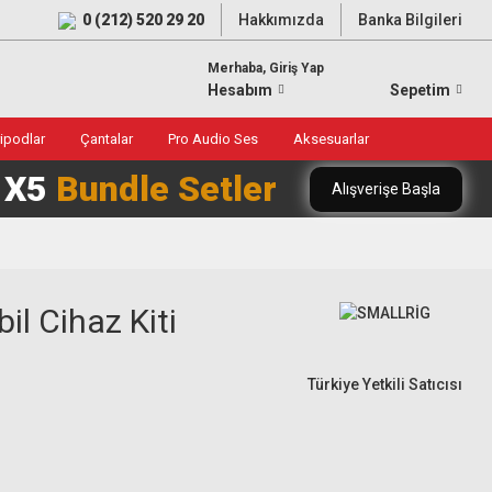
0 (212) 520 29 20
Hakkımızda
Banka Bilgileri
Merhaba, Giriş Yap
Hesabım
Sepetim
ripodlar
Çantalar
Pro Audio Ses
Aksesuarlar
0 X5
Bundle Setler
Alışverişe Başla
il Cihaz Kiti
Türkiye Yetkili Satıcısı