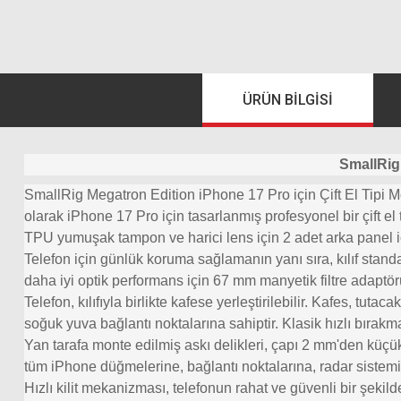
ÜRÜN BILGISI
SmallRig 
SmallRig Megatron Edition iPhone 17 Pro için Çift El Tipi M
olarak iPhone 17 Pro için tasarlanmış profesyonel bir çift el 
TPU yumuşak tampon ve harici lens için 2 adet arka panel iç
Telefon için günlük koruma sağlamanın yanı sıra, kılıf standar
daha iyi optik performans için 67 mm manyetik filtre adaptörü (ay
Telefon, kılıfıyla birlikte kafese yerleştirilebilir. Kafes, tut
soğuk yuva bağlantı noktalarına sahiptir. Klasik hızlı bırakm
Yan tarafa monte edilmiş askı delikleri, çapı 2 mm'den küçük
tüm iPhone düğmelerine, bağlantı noktalarına, radar sistemine
Hızlı kilit mekanizması, telefonun rahat ve güvenli bir şekild