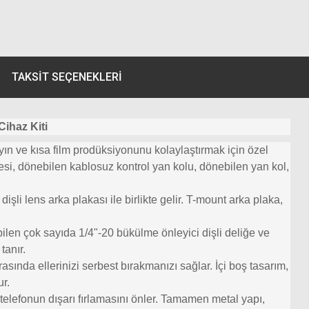
TAKSIT SEÇENEKLERI
Cihaz Kiti
yın ve kısa film prodüksiyonunu kolaylaştırmak için özel
afesi, dönebilen kablosuz kontrol yan kolu, dönebilen yan kol,
şli lens arka plakası ile birlikte gelir. T-mount arka plaka,
tilebilen çok sayıda 1/4"-20 bükülme önleyici dişli deliğe ve
tanır.
sında ellerinizi serbest bırakmanızı sağlar. İçi boş tasarım,
ur.
ve telefonun dışarı fırlamasını önler. Tamamen metal yapı,