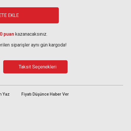
ETE EKLE
0 puan
kazanacaksınız.
rilen siparişler aynı gün kargoda!
Taksit Seçenekleri
m Yaz
Fiyatı Düşünce Haber Ver