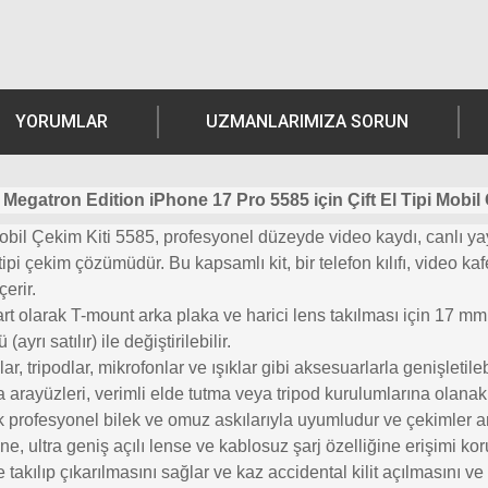
YORUMLAR
UZMANLARIMIZA SORUN
Megatron Edition iPhone 17 Pro 5585 için Çift El Tipi Mobil 
obil Çekim Kiti 5585, profesyonel düzeyde video kaydı, canlı ya
tipi çekim çözümüdür. Bu kapsamlı kit, bir telefon kılıfı, video k
erir.
t olarak T-mount arka plaka ve harici lens takılması için 17 mm di
rı satılır) ile değiştirilebilir.
acaklar, tripodlar, mikrofonlar ve ışıklar gibi aksesuarlarla genişle
a arayüzleri, verimli elde tutma veya tripod kurulumlarına olanak 
 profesyonel bilek ve omuz askılarıyla uyumludur ve çekimler ara
, ultra geniş açılı lense ve kablosuz şarj özelliğine erişimi kor
e takılıp çıkarılmasını sağlar ve kaz accidental kilit açılmasını 