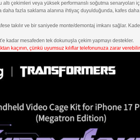
Su altı çekimleri veya yüksek performanslı soğutma senaryoları 
sında daha fazla saklama alanına ihtiyaç duyulduğunda, kafes da
se takılır ve bir saniyede monte/demontaj imkanı sağlar. Kadem
fit'e kadar mesafeden tek dokunuşla çekim yapmayı destekler.
aktan kaçının, çünkü uyumsuz kılıflar telefonunuza zarar verebilir