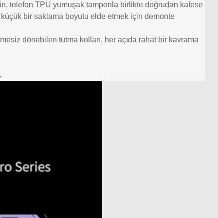
için, telefon TPU yumuşak tamponla birlikte doğrudan kafese
ha küçük bir saklama boyutu elde etmek için demonte
esiz dönebilen tutma kolları, her açıda rahat bir kavrama
.