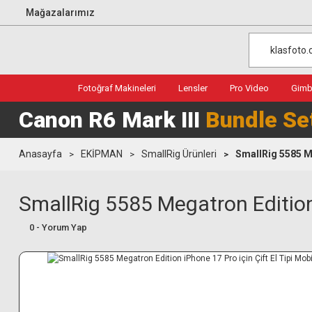
Mağazalarımız
Fotoğraf Makineleri
Lensler
Pro Video
Gimba
Canon R6 Mark III
Bundle Se
Anasayfa
EKİPMAN
SmallRig Ürünleri
SmallRig 5585 Me
SmallRig 5585 Megatron Edition i
0 - Yorum Yap