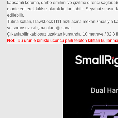
kapsamlı koruma, darbe emilimi ve çizilme direnci sağlar. 
monte edilerek kılıfsız olarak kullanılabilir. Seyahat sıra
edilebilir.
Tutma kolları, HawkLock H11 hızlı açma mekanizmasıyla kafe
ve sorunsuz çalışma olanağı sunar.
Çıkarılabilir kablosuz uzaktan kumanda, 10 metreye / 32,8 
Not:
Bu ürünle birlikte üçüncü parti telefon kılıfları kullanm