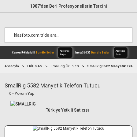
1987'den Beri Profesyonellerin Tercihi
Anasayfa
EKİPMAN
SmallRig Ürünleri
SmallRig 5582 Manyetik Telef
SmallRig 5582 Manyetik Telefon Tutucu
Alışverişe
Canon R6 Mark III
Bundle Setler
Inst
Başla
0 - Yorum Yap
Türkiye Yetkili Satıcısı