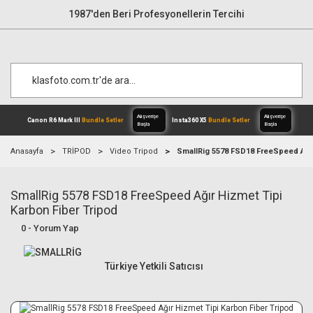
1987'den Beri Profesyonellerin Tercihi
Anasayfa
TRİPOD
Video Tripod
SmallRig 5578 FSD18 FreeSpeed ​​Ağı
SmallRig 5578 FSD18 FreeSpeed ​​Ağır Hizmet Tipi
Alışverişe
Canon R6 Mark III
Bundle Setler
Inst
Başla
Karbon Fiber Tripod
0 - Yorum Yap
Türkiye Yetkili Satıcısı