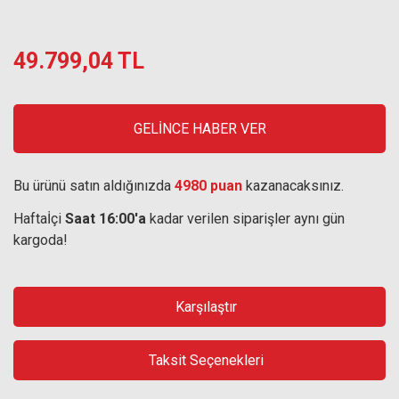
49.799,04 TL
GELİNCE HABER VER
Bu ürünü satın aldığınızda
4980 puan
kazanacaksınız.
Haftaİçi
Saat 16:00'a
kadar verilen siparişler aynı gün
kargoda!
Karşılaştır
Taksit Seçenekleri