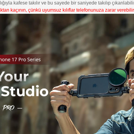
la kafese takılır ve bu sayede bir saniyede takılıp çıkarılabilir
aktan kaçının, çünkü uyumsuz kılıflar telefonunuza zarar verebilir