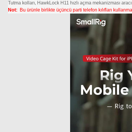
Tutma kolları, HawkLock H11 hızlı açma mekanizması aracılığıy
Not:
Bu ürünle birlikte üçüncü parti telefon kılıfları kullanm