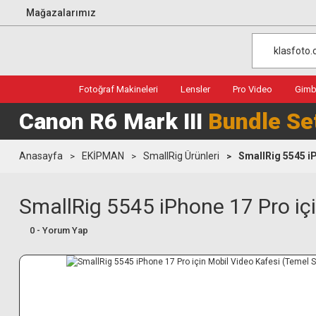
Mağazalarımız
Fotoğraf Makineleri
Lensler
Pro Video
Gimba
Canon R6 Mark III
Bundle Se
Anasayfa
EKİPMAN
SmallRig Ürünleri
SmallRig 5545 i
SmallRig 5545 iPhone 17 Pro iç
0 - Yorum Yap