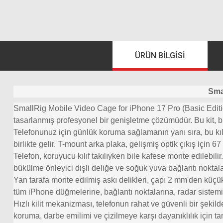
ÜRÜN BILGISI
Sma
SmallRig Mobile Video Cage for iPhone 17 Pro (Basic Edition
tasarlanmış profesyonel bir genişletme çözümüdür. Bu kit, b
Telefonunuz için günlük koruma sağlamanın yanı sıra, bu kılıf
birlikte gelir. T-mount arka plaka, gelişmiş optik çıkış için 67 
Telefon, koruyucu kılıf takılıyken bile kafese monte edilebilir
bükülme önleyici dişli deliğe ve soğuk yuva bağlantı noktaları
Yan tarafa monte edilmiş askı delikleri, çapı 2 mm'den küçük
tüm iPhone düğmelerine, bağlantı noktalarına, radar sistemine
Hızlı kilit mekanizması, telefonun rahat ve güvenli bir şekilde
koruma, darbe emilimi ve çizilmeye karşı dayanıklılık için t