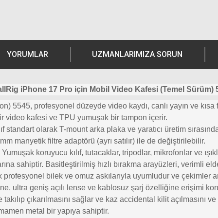
YORUMLAR
UZMANLARIMIZA SORUN
llRig iPhone 17 Pro için Mobil Video Kafesi (Temel Sürüm) 
) 5545, profesyonel düzeyde video kaydı, canlı yayın ve kısa fi
ir video kafesi ve TPU yumuşak bir tampon içerir.
 standart olarak T-mount arka plaka ve yaratıcı üretim sırasında 
mm manyetik filtre adaptörü (ayrı satılır) ile de değiştirilebilir.
. Yumuşak koruyucu kılıf, tutacaklar, tripodlar, mikrofonlar ve ışı
na sahiptir. Basitleştirilmiş hızlı bırakma arayüzleri, verimli el
 profesyonel bilek ve omuz askılarıyla uyumludur ve çekimler ara
, ultra geniş açılı lense ve kablosuz şarj özelliğine erişimi kor
 takılıp çıkarılmasını sağlar ve kaz accidental kilit açılmasını ve
amamen metal bir yapıya sahiptir.