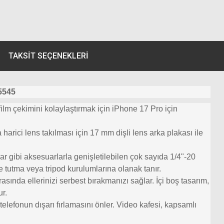
TAKSIT SEÇENEKLERI
5545
lm çekimini kolaylaştırmak için iPhone 17 Pro için
harici lens takılması için 17 mm dişli lens arka plakası ile
klar gibi aksesuarlarla genişletilebilen çok sayıda 1/4"-20
de tutma veya tripod kurulumlarına olanak tanır.
sında ellerinizi serbest bırakmanızı sağlar. İçi boş tasarım,
ur.
 telefonun dışarı fırlamasını önler. Video kafesi, kapsamlı