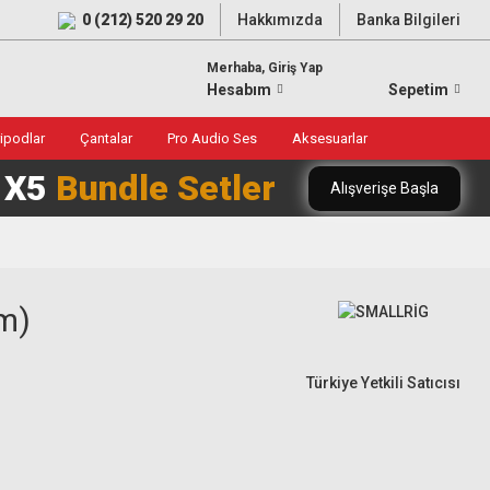
0 (212) 520 29 20
Hakkımızda
Banka Bilgileri
Merhaba, Giriş Yap
Hesabım
Sepetim
ripodlar
Çantalar
Pro Audio Ses
Aksesuarlar
0 X5
Bundle Setler
Alışverişe Başla
üm)
Türkiye Yetkili Satıcısı