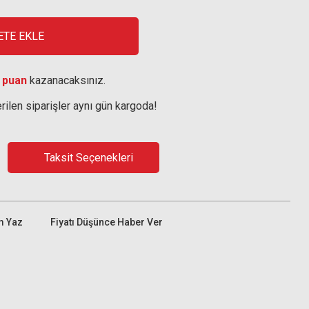
ETE EKLE
 puan
kazanacaksınız.
rilen siparişler aynı gün kargoda!
Taksit Seçenekleri
m Yaz
Fiyatı Düşünce Haber Ver