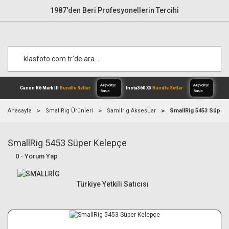
1987'den Beri Profesyonellerin Tercihi
Anasayfa
SmallRig Ürünleri
Samllrig Aksesuar
SmallRig 5453 Süper
SmallRig 5453 Süper Kelepçe
Alışverişe
Canon R6 Mark III
Bundle Setler
Inst
Başla
0 - Yorum Yap
Türkiye Yetkili Satıcısı