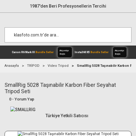
1987'den Beri Profesyonellerin Tercihi
Anasayfa
TRİPOD
Video Tripod
SmallRig 5028 Taşınabilir Karbon Fib
SmallRig 5028 Taşınabilir Karbon Fiber Seyahat
Alışverişe
Canon R6 Mark III
Bundle Setler
Inst
Başla
Tripod Seti
0 - Yorum Yap
Türkiye Yetkili Satıcısı