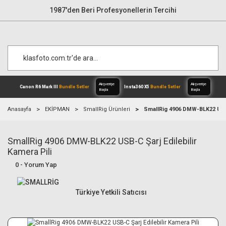
1987'den Beri Profesyonellerin Tercihi
Anasayfa
EKİPMAN
SmallRig Ürünleri
SmallRig 4906 DMW-BLK22 USB-C
SmallRig 4906 DMW-BLK22 USB-C Şarj Edilebilir
Alışverişe
Canon R6 Mark III
Bundle Setler
Inst
Başla
Kamera Pili
0 - Yorum Yap
Türkiye Yetkili Satıcısı