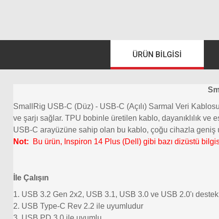
ÜRÜN BILGISI
Sm
SmallRig USB-C (Düz) - USB-C (Açılı) Sarmal Veri Kablosu 47
ve şarjı sağlar. TPU bobinle üretilen kablo, dayanıklılık ve
USB-C arayüzüne sahip olan bu kablo, çoğu cihazla geniş 
Not:
Bu ürün, Inspiron 14 Plus (Dell) gibi bazı dizüstü bilg
İle Çalışın
1. USB 3.2 Gen 2x2, USB 3.1, USB 3.0 ve USB 2.0'ı destek
2. USB Type-C Rev 2.2 ile uyumludur
3. USB PD 3.0 ile uyumlu