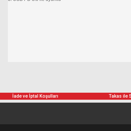
İade ve İptal Koşulları
Takas ile 