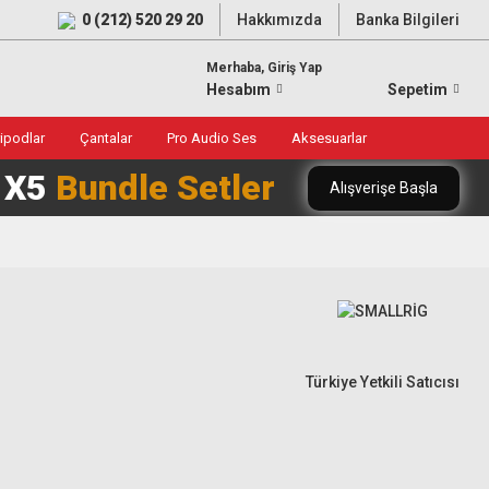
0 (212) 520 29 20
Hakkımızda
Banka Bilgileri
Merhaba, Giriş Yap
Hesabım
Sepetim
ripodlar
Çantalar
Pro Audio Ses
Aksesuarlar
0 X5
Bundle Setler
Alışverişe Başla
Türkiye Yetkili Satıcısı