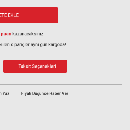
ETE EKLE
 puan
kazanacaksınız.
rilen siparişler aynı gün kargoda!
Taksit Seçenekleri
m Yaz
Fiyatı Düşünce Haber Ver