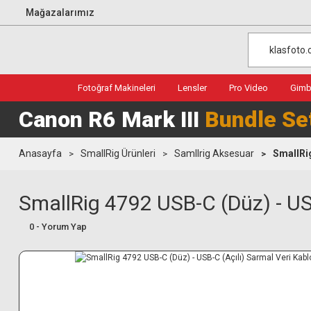
Mağazalarımız
Fotoğraf Makineleri
Lensler
Pro Video
Gimba
Canon R6 Mark III
Bundle Se
Anasayfa
SmallRig Ürünleri
Samllrig Aksesuar
SmallRig
SmallRig 4792 USB-C (Düz) - US
0 - Yorum Yap