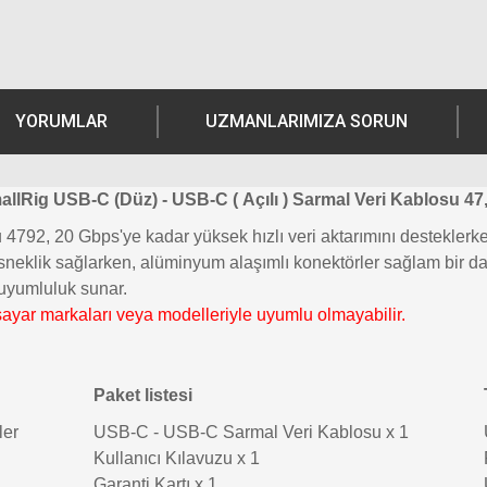
YORUMLAR
UZMANLARIMIZA SORUN
allRig USB-C (Düz) - USB-C (
Açılı
)
Sarmal
Veri
Kablosu
47
92, 20 Gbps'ye kadar yüksek hızlı veri aktarımını desteklerken,
 esneklik sağlarken, alüminyum alaşımlı konektörler sağlam bir da
uyumluluk sunar.
isayar markaları veya modelleriyle uyumlu olmayabilir.
Paket listesi
ler
USB-C - USB-C Sarmal Veri Kablosu x 1
Kullanıcı Kılavuzu x 1
Garanti Kartı x 1