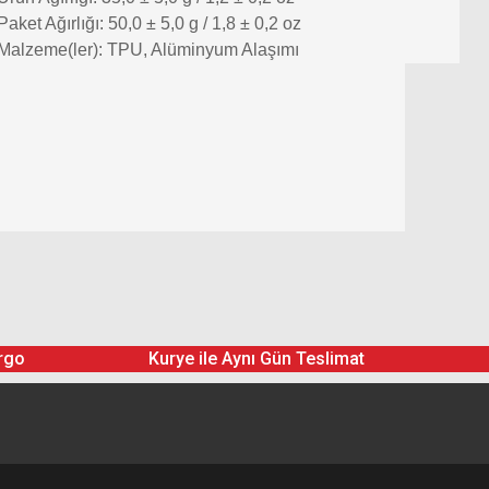
Paket Ağırlığı: 50,0 ± 5,0 g / 1,8 ± 0,2 oz
Malzeme(ler): TPU, Alüminyum Alaşımı
rgo
Kurye ile Aynı Gün Teslimat