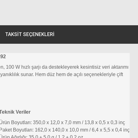
TAKSIT SEÇENEKLERI
,92
 100 W hızlı şarjı da destekleyerek kesintisiz veri aktarımı
yanıklılık sunar. Hem düz hem de açılı seçenekleriyle çift
Teknik Veriler
Ürün Boyutları: 350,0 x 12,0 x 7,0 mm / 13,8 x 0,5 x 0,3 inç
Paket Boyutları: 162,0 x 140,0 x 10,0 mm / 6,4 x 5,5 x 0,4 inç
Ürün Ağırlığı: 35,0 ± 5,0 g / 1,2 ± 0,2 oz