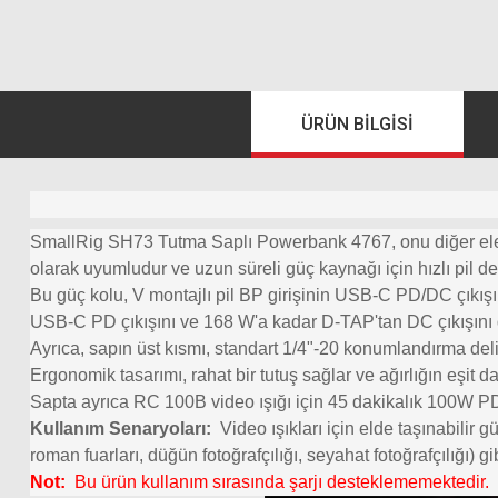
ÜRÜN BILGISI
SmallRig SH73 Tutma Saplı Powerbank 4767, onu diğer elektrik
olarak uyumludur ve uzun süreli güç kaynağı için hızlı pil de
Bu güç kolu, V montajlı pil BP girişinin USB-C PD/DC çıkış
USB-C PD çıkışını ve 168 W'a kadar D-TAP'tan DC çıkışını d
Ayrıca, sapın üst kısmı, standart 1/4"-20 konumlandırma del
Ergonomik tasarımı, rahat bir tutuş sağlar ve ağırlığın eşit da
Sapta ayrıca RC 100B video ışığı için 45 dakikalık 100W PD
Kullanım Senaryoları:
Video ışıkları için elde taşınabilir g
roman fuarları, düğün fotoğrafçılığı, seyahat fotoğrafçılığı) gi
Not:
Bu ürün kullanım sırasında şarjı desteklememektedir.