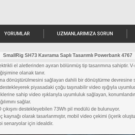
YORUMLAR
UZMANLARIMIZA SORUN
SmallRig SH73 Kavrama Saplı Tasarımlı Powerbank 4767
li el aletlerinden ayıran bölünmüş tip tasarımına sahiptir. V-mon
ğişimine olanak tanır.
ına dönüştürülmesini sağlayan dahili bir dönüştürme devresine 
estekleyerek piyasadaki çoğu taşınabilir video ışığıyla uyumlu
iklerine sahip video ışıklarıyla uyumluluk sağlayan, konumlandır
ğılımını sağlar.
 çıkışını destekleyebilen 73Wh pil modülü de bulunuyor.
üç kaynağı olarak tasarlanmıştır, mobil video çekimi (içerik oluştur
bi senaryolar için idealdir.