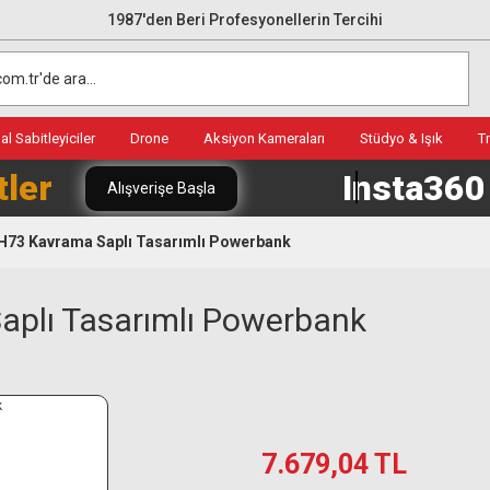
1987'den Beri Profesyonellerin Tercihi
l Sabitleyiciler
Drone
Aksiyon Kameraları
Stüdyo & Işık
T
tler
Insta36
Alışverişe Başla
H73 Kavrama Saplı Tasarımlı Powerbank
aplı Tasarımlı Powerbank
7.679,04 TL