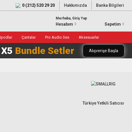
0 (212) 520 29 20
Hakkımızda
Banka Bilgileri
Merhaba, Giriş Yap
Hesabım
Sepetim
ripodlar
Çantalar
Pro Audio Ses
Aksesuarlar
0 X5
Bundle Setler
Alışverişe Başla
Türkiye Yetkili Satıcısı