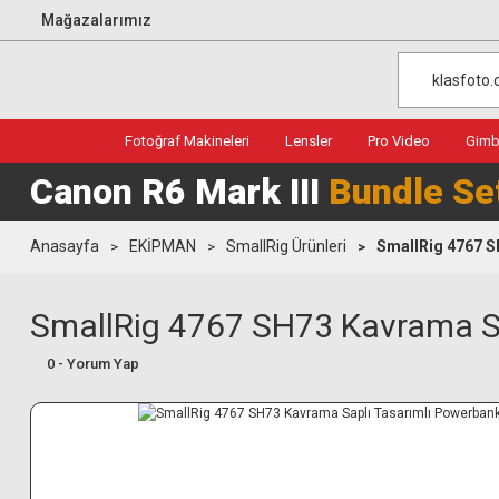
Mağazalarımız
Fotoğraf Makineleri
Lensler
Pro Video
Gimba
Canon R6 Mark III
Bundle Se
Anasayfa
EKİPMAN
SmallRig Ürünleri
SmallRig 4767 S
SmallRig 4767 SH73 Kavrama S
0 - Yorum Yap