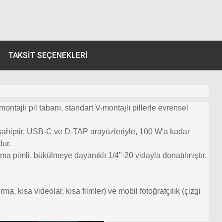
TAKSIT SEÇENEKLERI
tajlı pil tabanı, standart V-montajlı pillerle evrensel
sahiptir. USB-C ve D-TAP arayüzleriyle, 100 W'a kadar
dur.
ma pimli, bükülmeye dayanıklı 1/4"-20 vidayla donatılmıştır.
ma, kısa videolar, kısa filmler) ve mobil fotoğrafçılık (çizgi