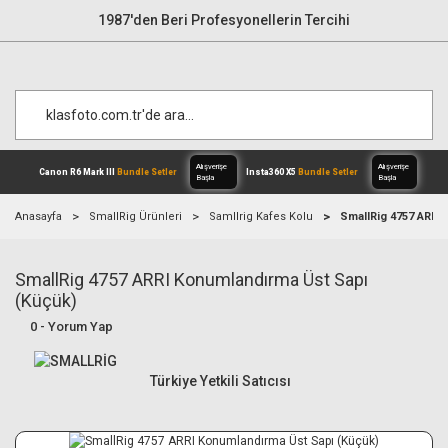
1987'den Beri Profesyonellerin Tercihi
Anasayfa
SmallRig Ürünleri
Samllrig Kafes Kolu
SmallRig 4757 ARRI
SmallRig 4757 ARRI Konumlandırma Üst Sapı
Alışverişe
Canon R6 Mark III
Bundle Setler
Inst
Başla
(Küçük)
0 - Yorum Yap
Türkiye Yetkili Satıcısı