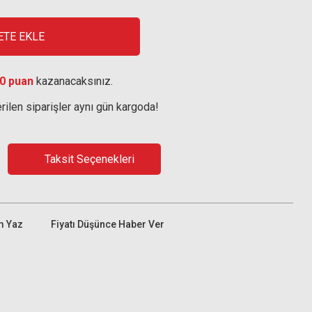
ETE EKLE
0 puan
kazanacaksınız.
rilen siparişler aynı gün kargoda!
Taksit Seçenekleri
m Yaz
Fiyatı Düşünce Haber Ver