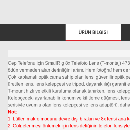
ÜRÜN BILGISI
Cep Telefonu için SmallRig 8x Telefoto Lens (T-montaj) 4737, 
ödün vermeden alan derinliğini artırır. Hem fotoğraf hem de vi
Çok kaplamalı optik cama sahip olan lens, güvenilir optik 
üretilen lens, lens kelepçesi ve tripod, dayanıklılığı garanti
T-mount hızlı ve etkili kuruluma olanak tanırken, lens kelepç
Kelepçedeki ayarlanabilir konum ve kilitleme düğmesi, lensle
serisiyle uyumlu olan lens kelepçesi ve lens adaptörü, daha 
Not:
1. Lütfen makro modunu devre dışı bırakın ve 8x lensi ana 
2. Gölgelenmeyi önlemek için lens deliğinin telefon lensiyl