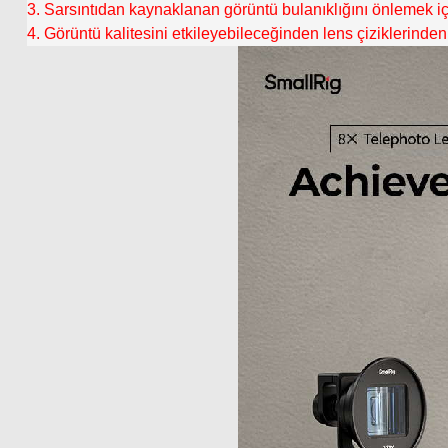
3. Sarsıntıdan kaynaklanan görüntü bulanıklığını önlemek için
4. Görüntü kalitesini etkileyebileceğinden lens çiziklerinden