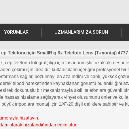
YORUMLAR
UZMANLARIMIZA SORUN
ep Telefonu için SmallRig 8x Telefoto Lens (T-montaj) 4737
cep telefonu fotoğrafçılığı için tasarlanmıştır, uzaktaki nesnele
deo çekimi için idealdir, kullanıcıların içeriğini profesyonel bir
performans sağlar, bozulmayı en aza indirir ve canlı, yüksek çö
 ederek tripod hareketinden kaynaklanan görüntü bulanıklığını azal
esi tek dokunuşlu bir mekanizmayla akıllı telefonlara güvenli bir 
 hassas hizalama sağlayarak vinyet oluşumunu önler ve kullanıcı 
büyük tripodlara montaj için 1/4"-20 dişli deliklere sahiptir ve 
kamerayla hizalayın.
e tam olarak hizalandığından emin olun.