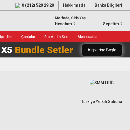
0 (212) 520 29 20
Hakkımızda
Banka Bilgileri
Merhaba, Giriş Yap
Hesabım
Sepetim
ripodlar
Çantalar
Pro Audio Ses
Aksesuarlar
0 X5
Bundle Setler
Alışverişe Başla
Türkiye Yetkili Satıcısı