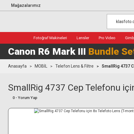
Mağazalarımız
Fotoğraf Makineleri
Lensler
Pro Video
Gimba
Canon R6 Mark III
Bundle Se
Anasayfa
MOBİL
Telefon Lens & Filtre
SmallRig 4737 C
SmallRig 4737 Cep Telefonu içi
0 - Yorum Yap