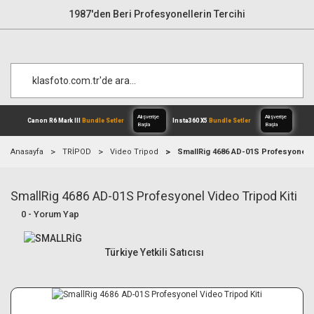
1987'den Beri Profesyonellerin Tercihi
Anasayfa
TRİPOD
Video Tripod
SmallRig 4686 AD-01S Profesyonel V
SmallRig 4686 AD-01S Profesyonel Video Tripod Kiti
Alışverişe
Canon R6 Mark III
Bundle Setler
Inst
Başla
0 - Yorum Yap
Türkiye Yetkili Satıcısı