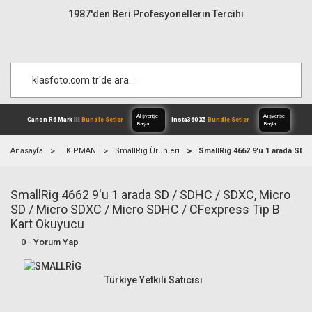
1987'den Beri Profesyonellerin Tercihi
Anasayfa
EKİPMAN
SmallRig Ürünleri
SmallRig 4662 9'u 1 arada SD
SmallRig 4662 9'u 1 arada SD / SDHC / SDXC, Micro
Alışverişe
Canon R6 Mark III
Bundle Setler
Inst
Başla
SD / Micro SDXC / Micro SDHC / CFexpress Tip B
Kart Okuyucu
0 - Yorum Yap
Türkiye Yetkili Satıcısı